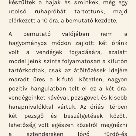
készültek a hajak és sminkek, még egy
utolsó ruhapróbát tartottunk, majd
elérkezett a 10 óra, a bemutató kezdete.
A bemutató valójában nem a
hagyományos módon zajlott: két óránk
volt a vendégek fogadására, ezalatt
modelljeink szinte folyamatosan a kifutón
tartózkodtak, csak az átöltözések idejére
maradt üres a kifutó. Kötetlen, nagyon
pozitív hangulatban telt el ez a két óra:
vendégeinket kávéval, pezsgővel, és kisebb
harapnivalókkal vártuk. Az óriási térben
két pezsgő és beszélgetések között
lehetőség volt egészen közelről megnézni
a sztendereken lógó fürdő-és