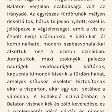
Balaton végtelen szabadsága volt az
irányadó. Az egyrészes fürdőruhák mélyen
dekoltáltak, hátuk teljesen nyitott, ezzel is
jelképezve a végtelenséget, amit a víz és
égbolt nyújt számunkra. A bikiniket jól
kombinálható, modern szabásvonalakkal
alkottuk meg a szezon színeiben.
Jumpsuitok, maxi szoknyák, palazzo
nadrágok, rövidnadrágok, kaftánok,
kapucnis kimonók kísérik a fürdőruhákat,
amelyek stílusos viseletet biztosítanak
akár a vízparton, akár egy esti sétához a
városban. A kollekció színvilágában a
Balaton vizének kék és zöld keveredése, és
a naplementét idéző sárgás és pirosas