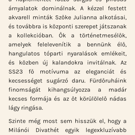
árnyalatok dominálnak. A kézzel festett
akvarell minták Szőke Julianna alkotásai,
és továbbra is központi szerepet játszanak
a kollekcióban. Ők a történetmesélők,
amelyek felelevenítik a bennünk élő,
hangulatos tóparti nyaralások emlékeit,
és közben új kalandokra invitálnak. Az
SS23 fő motívuma az eleganciát és
kecsességet sugárzó daru. Fürdőruháink
finomságát kihangsúlyozza a madár
kecses formája és az őt körülölelő nádas
lágy ringása.
Szinte még most sem hisszük el, hogy a
Milánói Divathét egyik legexkluzívabb