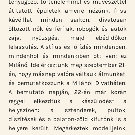
Lenyűgöző, történelemmel és művészettel
átitatott épületek amerre nézünk, friss
kávéillat minden sarkon, divatosan
öltözött nők és férfiak, robogók és autók
zaja, nyüzsgés, majd ebédidőkor
lelassulás. A stílus és jó ízlés mindenben,
mindenhol és mindenkiben ott van: ez
Milánó. Ide érkeztünk meg szeptember 21-
én, hogy másnap valóra váltsuk álmunkat,
és bemutatkozzunk a Milánói Divathéten.
A bemutató napján, 22-én már korán
reggel elkezdtük a készülődést a
helyszínen: a sztenderek, pultok,
díszítések és a balaton-zöld kifutónk is a
helyére került. Megérkeztek modelljeink,