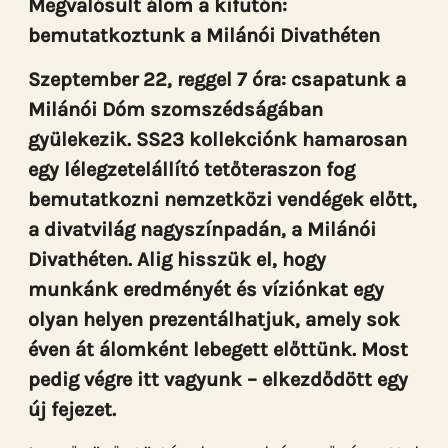
Megvalósult álom a kifutón:
bemutatkoztunk a Milánói Divathéten
Szeptember 22, reggel 7 óra: csapatunk a
Milánói Dóm szomszédságában
gyülekezik. SS23 kollekciónk hamarosan
egy lélegzetelállító tetőteraszon fog
bemutatkozni nemzetközi vendégek előtt,
a divatvilág nagyszínpadán, a Milánói
Divathéten. Alig hisszük el, hogy
munkánk eredményét és víziónkat egy
olyan helyen prezentálhatjuk, amely sok
éven át álomként lebegett előttünk. Most
pedig végre itt vagyunk – elkezdődött egy
új fejezet.