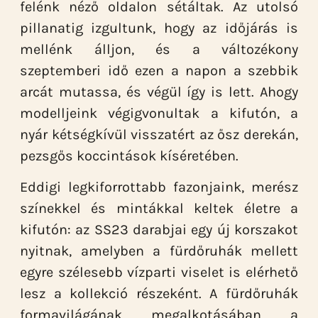
felénk néző oldalon sétáltak. Az utolsó
pillanatig izgultunk, hogy az időjárás is
mellénk álljon, és a változékony
szeptemberi idő ezen a napon a szebbik
arcát mutassa, és végül így is lett. Ahogy
modelljeink végigvonultak a kifutón, a
nyár kétségkívül visszatért az ősz derekán,
pezsgős koccintások kíséretében.
Eddigi legkiforrottabb fazonjaink, merész
színekkel és mintákkal keltek életre a
kifutón: az SS23 darabjai egy új korszakot
nyitnak, amelyben a fürdőruhák mellett
egyre szélesebb vízparti viselet is elérhető
lesz a kollekció részeként. A fürdőruhák
formavilágának megalkotásában a