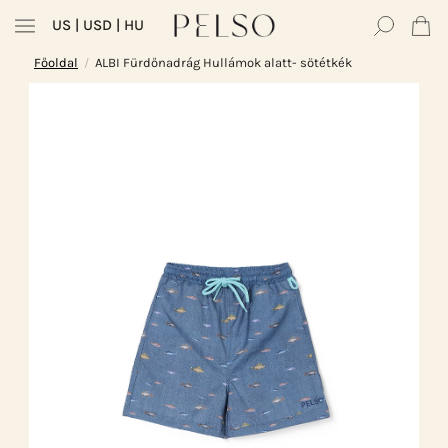
US
| USD | HU
Főoldal
ALBI Fürdőnadrág Hullámok alatt- sötétkék
/