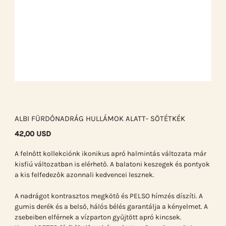
ALBI FÜRDŐNADRÁG HULLÁMOK ALATT- SÖTÉTKÉK
42,00 USD
A felnőtt kollekciónk ikonikus apró halmintás változata már
kisfiú változatban is elérhető. A balatoni keszegek és pontyok
a kis felfedezők azonnali kedvencei lesznek.
A nadrágot kontrasztos megkötő és PELSO hímzés díszíti. A
gumis derék és a belső, hálós bélés garantálja a kényelmet. A
zsebeiben elférnek a vízparton gyűjtött apró kincsek.