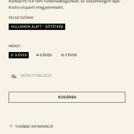
Keresd PETER férfi fürdőnadrágunkat, az összehangolt Apa-
Kisfia vízparti megjelenésért.
PELSO SZÍNEK
HULLÁMOK ALATT - SÖTÉTKÉK
MÉRET
2-3 ÉVES
4-5 ÉVES
6-7 ÉVES
MÉRETTÁBLÁZAT
KOSÁRBA
TOVÁBBI INFORMÁCIÓ