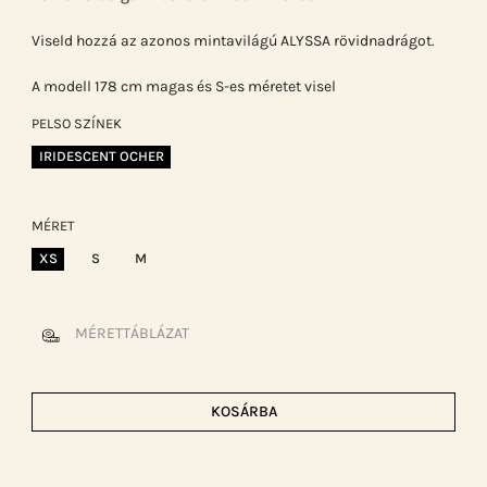
Viseld hozzá az azonos mintavilágú ALYSSA rövidnadrágot.
A modell 178 cm magas és S-es méretet visel
PELSO SZÍNEK
IRIDESCENT OCHER
MÉRET
XS
S
M
MÉRETTÁBLÁZAT
KOSÁRBA