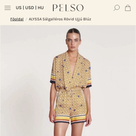
US
| USD | HU
Főoldal
ALYSSA Sálgalléros Rövid Ujjú Blúz
/