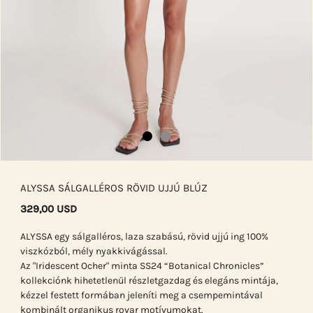
ALYSSA SÁLGALLÉROS RÖVID UJJÚ BLÚZ
329,00 USD
ALYSSA egy sálgalléros, laza szabású, rövid ujjú ing 100%
viszkózból, mély nyakkivágással.
Az "Iridescent Ocher" minta SS24 “Botanical Chronicles”
kollekciónk hihetetlenül részletgazdag és elegáns mintája,
kézzel festett formában jeleníti meg a csempemintával
kombinált organikus rovar motívumokat.