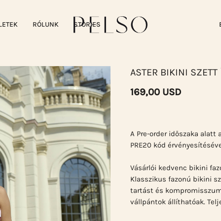
LETEK
RÓLUNK
STORIES
ASTER BIKINI SZETT 
169,00 USD
A Pre-order időszaka alat
PRE20 kód érvényesítéséve
Vásárlói kedvenc bikini faz
Klasszikus fazonú bikini sz
tartást és kompromisszumok
vállpántok állíthatóak. Tel