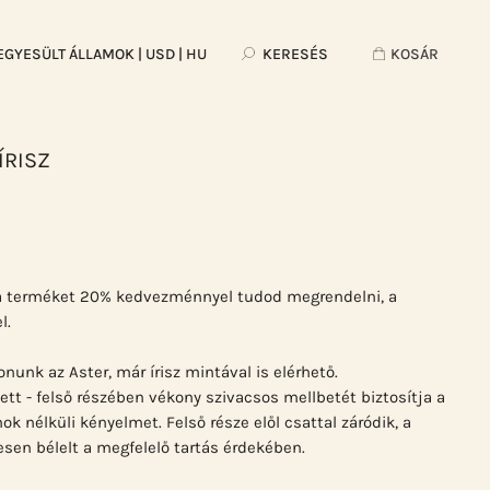
EGYESÜLT ÁLLAMOK
| USD | HU
KERESÉS
KOSÁR
ÍRISZ
t a terméket 20% kedvezménnyel tudod megrendelni, a
l.
onunk az Aster, már írisz mintával is elérhető.
ett - felső részében vékony szivacsos mellbetét biztosítja a
 nélküli kényelmet. Felső része elől csattal záródik, a
jesen bélelt a megfelelő tartás érdekében.