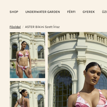
SHOP
UNDERWATER GARDEN
FÉRFI
GYEREK
ÜZ
Főoldal
ASTER Bikini Szett Írisz
/