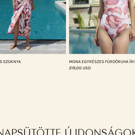
ÓS SZOKNYA
MONA EGYRÉSZES FÜRDŐRUHA ÍRI
219,00 USD
NAPSÜTÖTTE ÚJDONSÁGO