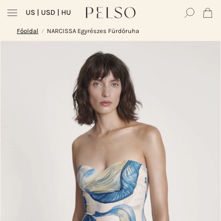
US
| USD | HU
Főoldal
NARCISSA Egyrészes Fürdőruha
/