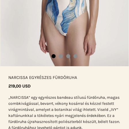
NARCISSA EGYRÉSZES FÜRDŐRUHA
219,00 USD
„NARCISSA” egy egyrészes bandeau stílusú fürdőruha, magas
combkivágással, bevarrt, vékony kosárral és kézzel festett
virágmintával, amelyet a botanikai világ ihletett. Viseld „IVY”
kaftánunkkal a tökéletes nyári megjelenés érdekében. Ez a
fürdőruha újrahasznosított poliészterből készült, bélelt fazon.
A fürdőruhához levehető pántot is adunk.