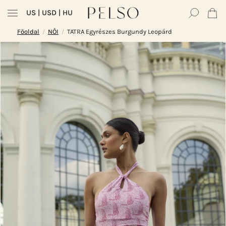
US
| USD | HU
Főoldal
NŐI
TATRA Egyrészes Burgundy Leopárd
/
/