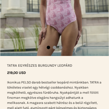
TATRA EGYRÉSZES BURGUNDY LEOPÁRD
219,00 USD
Ikonikus PELSO darab bestseller leopárd mintánkban. TATRA a
tökéletes viselet egy hétvégi csobbanáshoz. Nyakban
megköthető, egyrészes fürdőruha. Nyakpántját a mell fölött
finoman megkötve elegáns hangsúlyt adhatunk a
mellkasnak. A magasra szabott hátrész és a belül rögzített,
mell alatt futó, gumírozott pánt kényelmes és biztonságos